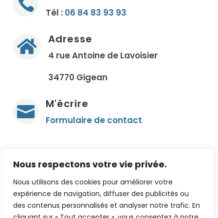

Tél :
06 84 83 93 93
Adresse

4 rue Antoine de Lavoisier
34770 Gigean
M'écrire

Formulaire de contact
Nous respectons votre vie privée.
Nous utilisons des cookies pour améliorer votre
Création de site internet
Agence Kaori Web
expérience de navigation, diffuser des publicités ou
© 2026 MM Equilibre. Tous droits réservés
des contenus personnalisés et analyser notre trafic. En
cliquant sur « Tout accepter », vous consentez à notre