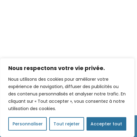
Nous respectons votre vie privée.
Nous utilisons des cookies pour améliorer votre
expérience de navigation, diffuser des publicités ou
des contenus personnalisés et analyser notre trafic. En
cliquant sur « Tout accepter », vous consentez à notre
utilisation des cookies.



Personnaliser
Tout rejeter
Accepter tout
Coordonnées
Accès
Réservez votre rdv
06 84 83 93 93