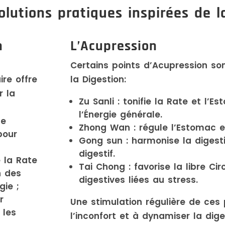
olutions pratiques inspirées de 
n
L’Acupression
Certains points d’Acupression s
ire offre
la Digestion:
 la
Zu Sanli : tonifie la Rate et l’E
l’Énergie générale.
de
Zhong Wan : régule l’Estomac et
pour
Gong sun : harmonise la digest
digestif.
e la Rate
Tai Chong : favorise la libre Ci
n des
digestives liées au stress.
gie ;
r
Une stimulation régulière de ces 
 les
l’inconfort et à dynamiser la dige