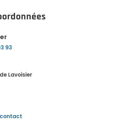
oordonnées
er
93 93
de Lavoisier
 contact