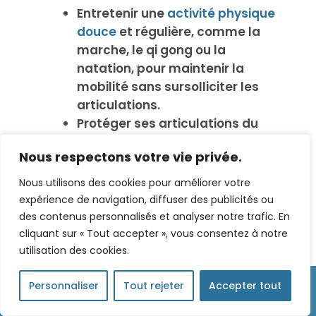
Entretenir une
activité physique
douce
et régulière, comme la
marche, le qi gong ou la
natation, pour maintenir la
mobilité sans sursolliciter les
articulations.
Protéger ses articulations du
froid et de l’humidité, facteurs
Nous respectons votre vie privée.
aggravants selon la MTC.
Adopter une alimentation
Nous utilisons des cookies pour améliorer votre
équilibrée et anti-inflammatoire,
expérience de navigation, diffuser des publicités ou
riche en légumes, oméga-3 et
des contenus personnalisés et analyser notre trafic. En
aliments naturels.
cliquant sur « Tout accepter », vous consentez à notre
utilisation des cookies.
Favoriser
un sommeil
de qualité,
indispensable à la régénération



Personnaliser
Tout rejeter
Accepter tout
des tissus et à l’équilibre
Accès
Réservez votre rdv
06 84 83 93 93
énergétique.